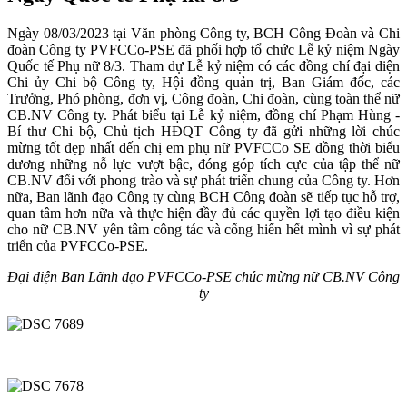
Ngày 08/03/2023 tại Văn phòng Công ty, BCH Công Đoàn và Chi
đoàn Công ty PVFCCo-PSE đã phối hợp tổ chức Lễ kỷ niệm Ngày
Quốc tế Phụ nữ 8/3. Tham dự Lễ kỷ niệm có các đồng chí đại diện
Chi ủy Chi bộ Công ty, Hội đồng quản trị, Ban Giám đốc, các
Trưởng, Phó phòng, đơn vị, Công đoàn, Chi đoàn, cùng toàn thể nữ
CB.NV Công ty. Phát biểu tại Lễ kỷ niệm, đồng chí Phạm Hùng -
Bí thư Chi bộ, Chủ tịch HĐQT Công ty đã gửi những lời chúc
mừng tốt đẹp nhất đến chị em phụ nữ PVFCCo SE đồng thời biểu
dương những nỗ lực vượt bậc, đóng góp tích cực của tập thể nữ
CB.NV đối với phong trào và sự phát triển chung của Công ty. Hơn
nữa, Ban lãnh đạo Công ty cùng BCH Công đoàn sẽ tiếp tục hỗ trợ,
quan tâm hơn nữa và thực hiện đầy đủ các quyền lợi tạo điều kiện
cho nữ CB.NV yên tâm công tác và cống hiến hết mình vì sự phát
triển của PVFCCo-PSE.
Đại diện Ban Lãnh đạo PVFCCo
-P
SE chúc mừng nữ CB.NV Công
ty