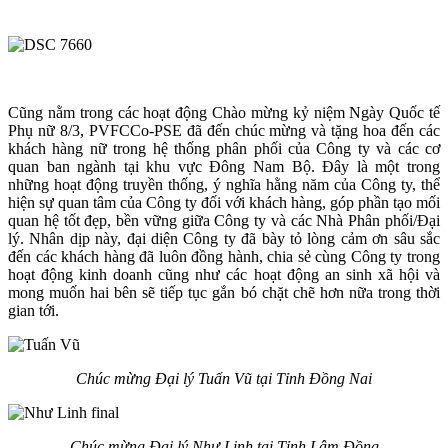
Cũng nằm trong các hoạt động Chào mừng kỷ niệm Ngày Quốc tế
Phụ nữ 8/3, PVFCCo-PSE đã đến chúc mừng và tặng hoa đến các
khách hàng nữ trong hệ thống phân phối của Công ty và các cơ
quan ban ngành tại khu vực Đông Nam Bộ. Đây là một trong
những hoạt động truyền thống, ý nghĩa hằng năm của Công ty, thể
hiện sự quan tâm của Công ty đối với khách hàng, góp phần tạo mối
quan hệ tốt đẹp, bền vững giữa Công ty và các Nhà Phân phối/Đại
lý. Nhân dịp này, đại diện Công ty đã bày tỏ lòng cảm ơn sâu sắc
đến các khách hàng đã luôn đồng hành, chia sẻ cùng Công ty trong
hoạt động kinh doanh cũng như các hoạt động an sinh xã hội và
mong muốn hai bên sẽ tiếp tục gắn bó chặt chẽ hơn nữa trong thời
gian tới.
Chúc mừng Đại lý Tuấn Vũ tại Tỉnh Đồng Nai
Chúc mừng Đại lý Như Linh tại Tỉnh Lâm Đồng