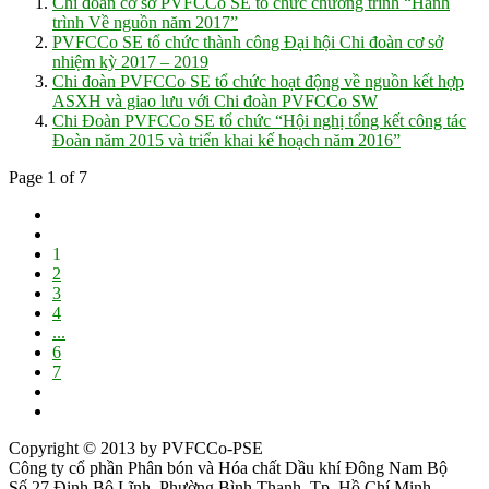
Chi đoàn cơ sở PVFCCo SE tổ chức chương trình “Hành
trình Về nguồn năm 2017”
PVFCCo SE tổ chức thành công Đại hội Chi đoàn cơ sở
nhiệm kỳ 2017 – 2019
Chi đoàn PVFCCo SE tổ chức hoạt động về nguồn kết hợp
ASXH và giao lưu với Chi đoàn PVFCCo SW
Chi Đoàn PVFCCo SE tổ chức “Hội nghị tổng kết công tác
Đoàn năm 2015 và triển khai kế hoạch năm 2016”
Page 1 of 7
1
2
3
4
...
6
7
Copyright © 2013 by PVFCCo-PSE
Công ty cổ phần Phân bón và Hóa chất Dầu khí Đông Nam Bộ
Số 27 Đinh Bộ Lĩnh, Phường Bình Thạnh, Tp. Hồ Chí Minh