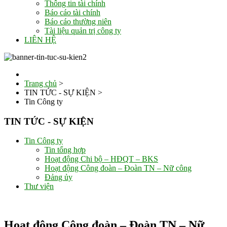
Thông tin tài chính
Báo cáo tài chính
Báo cáo thường niên
Tài liệu quản trị công ty
LIÊN HỆ
Trang chủ
>
TIN TỨC - SỰ KIỆN
>
Tin Công ty
TIN TỨC - SỰ KIỆN
Tin Công ty
Tin tổng hợp
Hoạt động Chi bộ – HĐQT – BKS
Hoạt động Công đoàn – Đoàn TN – Nữ công
Đảng ủy
Thư viện
Hoạt động Công đoàn – Đoàn TN – Nữ