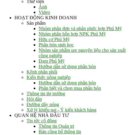
Thư viện
Ảnh
Video
HOẠT ĐỘNG KINH DOANH
Sản phẩm
Nhóm phân đơn và phân phức hợp Phú Mỹ
Nhóm phân hỗn hợp NPK Phú Mỹ
Hữu cơ Phú Mỹ
Phân bón sinh học
Nhóm sản phẩm ure nguyên liệu cho sản xuất
công nghiệp
Đạm Phú Mỹ
Hướng dẫn sử dụng phân bón
Kênh phân phối
Kiến thức nông nghiệp
Hướng dẫn sử dụng phân bón
Phân biệt và chọn mua phân bón
Thông tin thị trường
Hỏi đáp
Đường dây nóng
Xử lý khiếu nại - Ý kiến khách hàng
QUAN HỆ NHÀ ĐẦU TƯ
Tin tức cổ đông
Thông tin Quản trị
Bản công bố thông tin