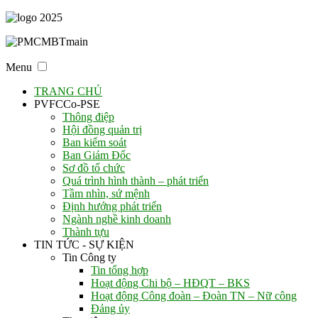
Menu
TRANG CHỦ
PVFCCo-PSE
Thông điệp
Hội đồng quản trị
Ban kiểm soát
Ban Giám Đốc
Sơ đồ tổ chức
Quá trình hình thành – phát triển
Tầm nhìn, sứ mệnh
Định hướng phát triển
Ngành nghề kinh doanh
Thành tựu
TIN TỨC - SỰ KIỆN
Tin Công ty
Tin tổng hợp
Hoạt động Chi bộ – HĐQT – BKS
Hoạt động Công đoàn – Đoàn TN – Nữ công
Đảng ủy