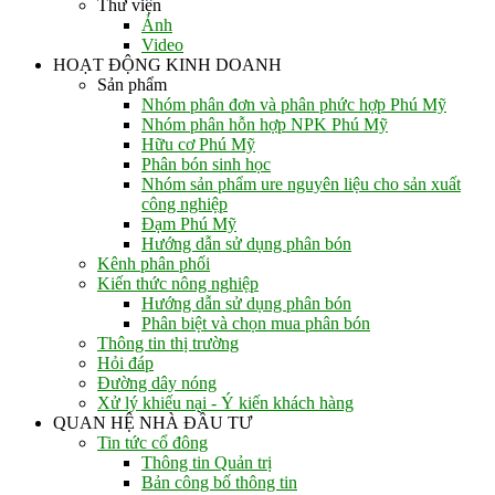
Thư viện
Ảnh
Video
HOẠT ĐỘNG KINH DOANH
Sản phẩm
Nhóm phân đơn và phân phức hợp Phú Mỹ
Nhóm phân hỗn hợp NPK Phú Mỹ
Hữu cơ Phú Mỹ
Phân bón sinh học
Nhóm sản phẩm ure nguyên liệu cho sản xuất
công nghiệp
Đạm Phú Mỹ
Hướng dẫn sử dụng phân bón
Kênh phân phối
Kiến thức nông nghiệp
Hướng dẫn sử dụng phân bón
Phân biệt và chọn mua phân bón
Thông tin thị trường
Hỏi đáp
Đường dây nóng
Xử lý khiếu nại - Ý kiến khách hàng
QUAN HỆ NHÀ ĐẦU TƯ
Tin tức cổ đông
Thông tin Quản trị
Bản công bố thông tin