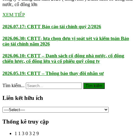
nước, cổ đông lớn
XEM TIẾP
2026.07.17: CBTT Báo cáo tài chính quý 2/2026
2026.06.30: CBTT- lựa chọn đơn vị soát xét và kiểm toán Báo
cáo tài chính năm 2026
2026.06.10: CBTT – Danh sách cổ đông nhà nước, cổ đông
chiến lược, cổ đông lớn và cổ phiếu quỹ công ty
2026.05.19: CBTT – Thông báo thay đồi nhân sự
Tìm kiếm...
Tìm kiếm
Liên kết hữu ích
Thống kê truy cập
1
1
3
0
3
2
9