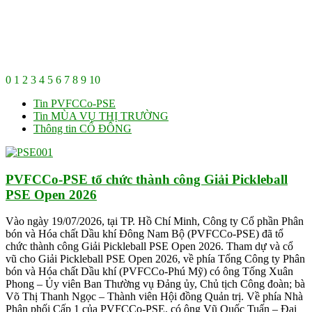
0
1
2
3
4
5
6
7
8
9
10
Tin PVFCCo-PSE
Tin MÙA VỤ THỊ TRƯỜNG
Thông tin CỔ ĐÔNG
PVFCCo-PSE tổ chức thành công Giải Pickleball
PSE Open 2026
Vào ngày 19/07/2026, tại TP. Hồ Chí Minh, Công ty Cổ phần Phân
bón và Hóa chất Dầu khí Đông Nam Bộ (PVFCCo-PSE) đã tổ
chức thành công Giải Pickleball PSE Open 2026. Tham dự và cổ
vũ cho Giải Pickleball PSE Open 2026, về phía Tổng Công ty Phân
bón và Hóa chất Dầu khí (PVFCCo-Phú Mỹ) có ông Tống Xuân
Phong – Ủy viên Ban Thường vụ Đảng ủy, Chủ tịch Công đoàn; bà
Võ Thị Thanh Ngọc – Thành viên Hội đồng Quản trị. Về phía Nhà
Phân phối Cấp 1 của PVFCCo-PSE, có ông Vũ Quốc Tuấn – Đại