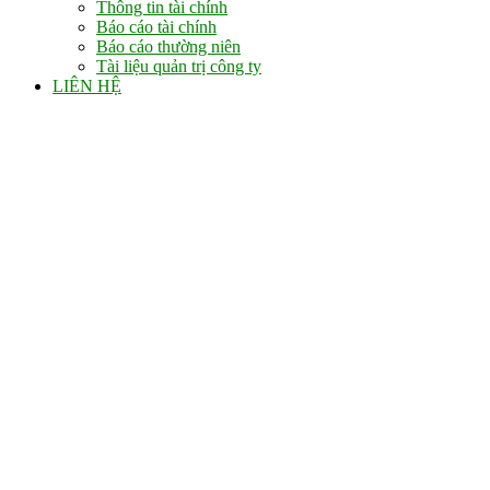
Thông tin tài chính
Báo cáo tài chính
Báo cáo thường niên
Tài liệu quản trị công ty
LIÊN HỆ