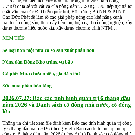
“Tạo chuyển biến tích cực hơn nữa trong lĩnh vực “tam nông’
…”Rất chia sẻ với vất vả của nông dân”….Sáng 13/6, tiếp tục trả lời
chất vấn của các Đại biểu quốc hội, Bộ trưởng Bộ NN & PTNT
Cao Đức Phát đã làm rõ các giải pháp nâng cao khả năng cạnh
tranh của nông sản, thúc đẩy tiêu thụ, hiện đại hoá nông nghiệp, xây
dựng thương hiệu quốc gia, xây dựng chương trình NTM…
XEM TIẾP
Sẽ loại hơn một nửa cơ sở sản xuất phân bón
Nông dân Đồng Kho trúng vụ bắp
Cà phê: Mưa chưa nhiều, giá đã xiêu!
Sức mua phân bón tăng
2026.07.27: Báo cáo tình hình quản trị 6 tháng đầu
năm 2026 và Danh sách cổ đông nhà nước, cổ đông
lớn
Thông tin chi tiết xem file đính kèm Báo cáo tình hình quản trị công
ty 6 tháng đầu năm 2026 ( tiếng Việt ) Báo cáo tình hình quản trị
công ty 6 tháng đầu năm 2026 ( tiếng Anh ) Danh sách cổ đông nhà