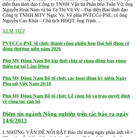
diện Ban lãnh đạo Công ty TNHH Vận tải Phân bón Tuấn Vũ; ông
Nguyễn Hoài Nam và bà Tạ Thị Vũ Vy – Đại diện Ban lãnh đạo
Công ty TNHH MTV Ngọc Vy. Về phía PVFCCo-PSE, có ông
Nguyễn Cao Khải – Chủ tịch HĐQT; ông Trịnh…
XEM TIẾP
PVFCCo-PSE tổ chức thành công phiên họp Đại hội đồng cổ
đông thường niên năm 2026
Phú Mỹ Đông Nam Bộ kịp thời chia sẻ cùng đồng bào vùng
thiên tai tại Lâm Đồng
Phú Mỹ Đông Nam Bộ tổ chức các hoạt động kỷ niệm Ngày
Phụ nữ Việt Nam 20/10
Phú Mỹ Đông Nam Bộ tổ chức Lễ công bố và trao quyết định
về công tác cán bộ
Điểm tin ngành Nông nghiệp trên các báo ra ngày
14/6/2013
I. NHỮNG VẤN ĐỀ NỔI BẬT Báo chí trong ngày phản ánh về:+