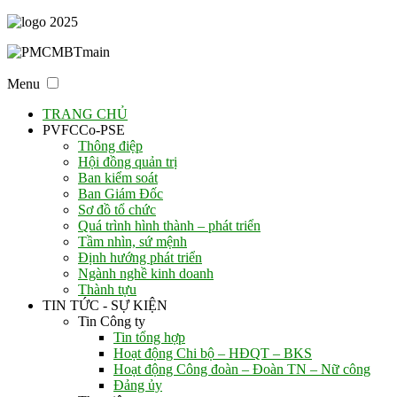
Menu
TRANG CHỦ
PVFCCo-PSE
Thông điệp
Hội đồng quản trị
Ban kiểm soát
Ban Giám Đốc
Sơ đồ tổ chức
Quá trình hình thành – phát triển
Tầm nhìn, sứ mệnh
Định hướng phát triển
Ngành nghề kinh doanh
Thành tựu
TIN TỨC - SỰ KIỆN
Tin Công ty
Tin tổng hợp
Hoạt động Chi bộ – HĐQT – BKS
Hoạt động Công đoàn – Đoàn TN – Nữ công
Đảng ủy