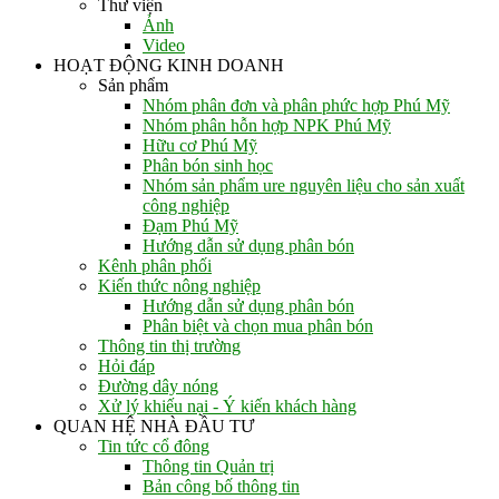
Thư viện
Ảnh
Video
HOẠT ĐỘNG KINH DOANH
Sản phẩm
Nhóm phân đơn và phân phức hợp Phú Mỹ
Nhóm phân hỗn hợp NPK Phú Mỹ
Hữu cơ Phú Mỹ
Phân bón sinh học
Nhóm sản phẩm ure nguyên liệu cho sản xuất
công nghiệp
Đạm Phú Mỹ
Hướng dẫn sử dụng phân bón
Kênh phân phối
Kiến thức nông nghiệp
Hướng dẫn sử dụng phân bón
Phân biệt và chọn mua phân bón
Thông tin thị trường
Hỏi đáp
Đường dây nóng
Xử lý khiếu nại - Ý kiến khách hàng
QUAN HỆ NHÀ ĐẦU TƯ
Tin tức cổ đông
Thông tin Quản trị
Bản công bố thông tin