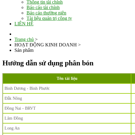
Thông tin tài chính
Báo cáo tài chính
Báo cáo thường niên
Tài liệu quản trị công ty
LIÊN HỆ
Trang chủ
>
HOẠT ĐỘNG KINH DOANH
>
Sản phẩm
Hướng dẫn sử dụng phân bón
Tên tài liệu
Bình Dương - Bình Phước
Đắk Nông
Đồng Nai - BRVT
Lâm Đồng
Long An