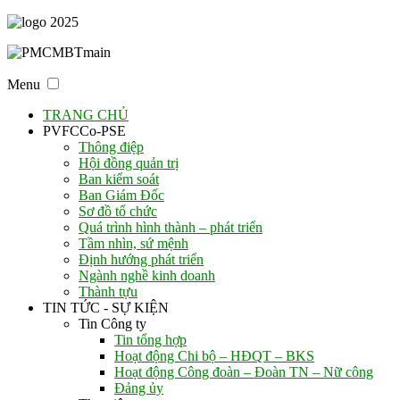
Menu
TRANG CHỦ
PVFCCo-PSE
Thông điệp
Hội đồng quản trị
Ban kiểm soát
Ban Giám Đốc
Sơ đồ tổ chức
Quá trình hình thành – phát triển
Tầm nhìn, sứ mệnh
Định hướng phát triển
Ngành nghề kinh doanh
Thành tựu
TIN TỨC - SỰ KIỆN
Tin Công ty
Tin tổng hợp
Hoạt động Chi bộ – HĐQT – BKS
Hoạt động Công đoàn – Đoàn TN – Nữ công
Đảng ủy