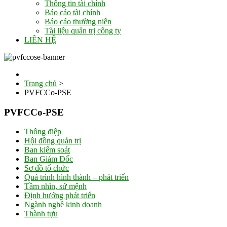
Thông tin tài chính
Báo cáo tài chính
Báo cáo thường niên
Tài liệu quản trị công ty
LIÊN HỆ
Trang chủ
>
PVFCCo-PSE
PVFCCo-PSE
Thông điệp
Hội đồng quản trị
Ban kiểm soát
Ban Giám Đốc
Sơ đồ tổ chức
Quá trình hình thành – phát triển
Tầm nhìn, sứ mệnh
Định hướng phát triển
Ngành nghề kinh doanh
Thành tựu