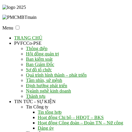
Menu
TRANG CHỦ
PVFCCo-PSE
Thông điệp
Hội đồng quản trị
Ban kiểm soát
Ban Giám Đốc
Sơ đồ tổ chức
Quá trình hình thành – phát triển
Tầm nhìn, sứ mệnh
Định hướng phát triển
Ngành nghề kinh doanh
Thành tựu
TIN TỨC - SỰ KIỆN
Tin Công ty
Tin tổng hợp
Hoạt động Chi bộ – HĐQT – BKS
Hoạt động Công đoàn – Đoàn TN – Nữ công
Đảng ủy