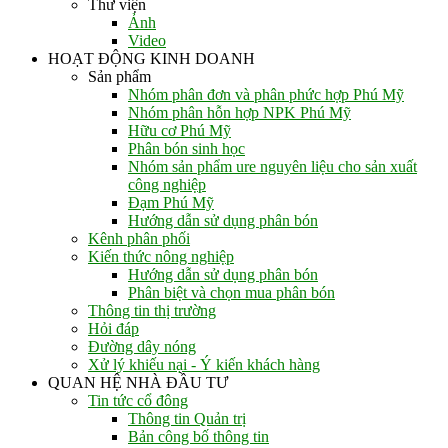
Thư viện
Ảnh
Video
HOẠT ĐỘNG KINH DOANH
Sản phẩm
Nhóm phân đơn và phân phức hợp Phú Mỹ
Nhóm phân hỗn hợp NPK Phú Mỹ
Hữu cơ Phú Mỹ
Phân bón sinh học
Nhóm sản phẩm ure nguyên liệu cho sản xuất
công nghiệp
Đạm Phú Mỹ
Hướng dẫn sử dụng phân bón
Kênh phân phối
Kiến thức nông nghiệp
Hướng dẫn sử dụng phân bón
Phân biệt và chọn mua phân bón
Thông tin thị trường
Hỏi đáp
Đường dây nóng
Xử lý khiếu nại - Ý kiến khách hàng
QUAN HỆ NHÀ ĐẦU TƯ
Tin tức cổ đông
Thông tin Quản trị
Bản công bố thông tin