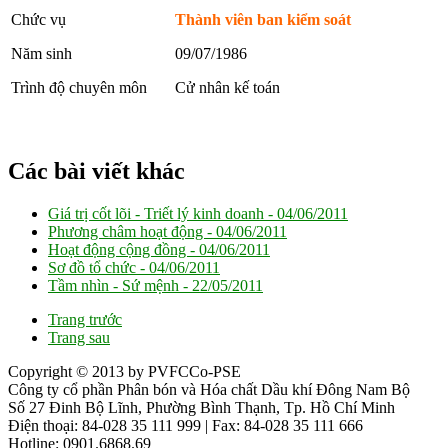
Chức vụ
Thành viên ban kiểm soát
Năm sinh
09/07/1986
Trình độ chuyên môn
Cử nhân kế toán
Các bài viết khác
Giá trị cốt lõi - Triết lý kinh doanh -
04/06/2011
Phương châm hoạt động -
04/06/2011
Hoạt động cộng đồng -
04/06/2011
Sơ đồ tổ chức -
04/06/2011
Tầm nhìn - Sứ mệnh -
22/05/2011
Trang trước
Trang sau
Copyright © 2013 by PVFCCo-PSE
Công ty cổ phần Phân bón và Hóa chất Dầu khí Đông Nam Bộ
Số 27 Đinh Bộ Lĩnh, Phường Bình Thạnh, Tp. Hồ Chí Minh
Điện thoại: 84-028 35 111 999 | Fax: 84-028 35 111 666
Hotline: 0901.6868.69