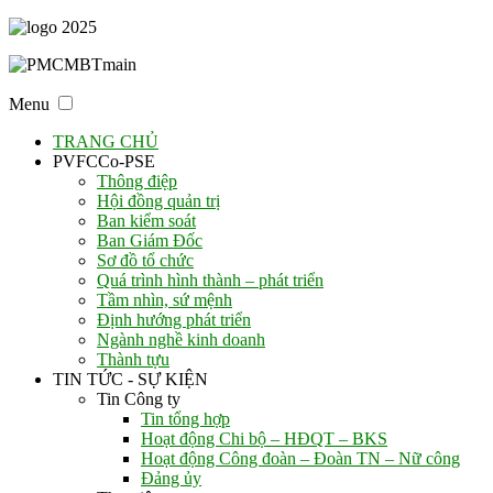
Menu
TRANG CHỦ
PVFCCo-PSE
Thông điệp
Hội đồng quản trị
Ban kiểm soát
Ban Giám Đốc
Sơ đồ tổ chức
Quá trình hình thành – phát triển
Tầm nhìn, sứ mệnh
Định hướng phát triển
Ngành nghề kinh doanh
Thành tựu
TIN TỨC - SỰ KIỆN
Tin Công ty
Tin tổng hợp
Hoạt động Chi bộ – HĐQT – BKS
Hoạt động Công đoàn – Đoàn TN – Nữ công
Đảng ủy