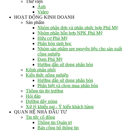
Thư viện
Ảnh
Video
HOẠT ĐỘNG KINH DOANH
Sản phẩm
Nhóm phân đơn và phân phức hợp Phú Mỹ
Nhóm phân hỗn hợp NPK Phú Mỹ
Hữu cơ Phú Mỹ
Phân bón sinh học
Nhóm sản phẩm ure nguyên liệu cho sản xuất
công nghiệp
Đạm Phú Mỹ
Hướng dẫn sử dụng phân bón
Kênh phân phối
Kiến thức nông nghiệp
Hướng dẫn sử dụng phân bón
Phân biệt và chọn mua phân bón
Thông tin thị trường
Hỏi đáp
Đường dây nóng
Xử lý khiếu nại - Ý kiến khách hàng
QUAN HỆ NHÀ ĐẦU TƯ
Tin tức cổ đông
Thông tin Quản trị
Bản công bố thông tin