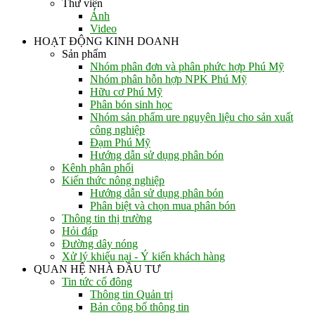
Thư viện
Ảnh
Video
HOẠT ĐỘNG KINH DOANH
Sản phẩm
Nhóm phân đơn và phân phức hợp Phú Mỹ
Nhóm phân hỗn hợp NPK Phú Mỹ
Hữu cơ Phú Mỹ
Phân bón sinh học
Nhóm sản phẩm ure nguyên liệu cho sản xuất
công nghiệp
Đạm Phú Mỹ
Hướng dẫn sử dụng phân bón
Kênh phân phối
Kiến thức nông nghiệp
Hướng dẫn sử dụng phân bón
Phân biệt và chọn mua phân bón
Thông tin thị trường
Hỏi đáp
Đường dây nóng
Xử lý khiếu nại - Ý kiến khách hàng
QUAN HỆ NHÀ ĐẦU TƯ
Tin tức cổ đông
Thông tin Quản trị
Bản công bố thông tin