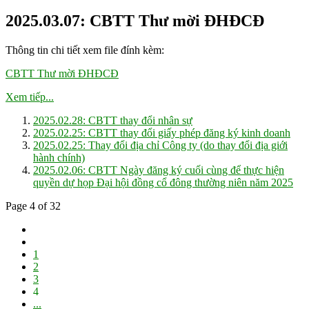
2025.03.07: CBTT Thư mời ĐHĐCĐ
Thông tin chi tiết xem file đính kèm:
CBTT Thư mời ĐHĐCĐ
Xem tiếp...
2025.02.28: CBTT thay đổi nhân sự
2025.02.25: CBTT thay đổi giấy phép đăng ký kinh doanh
2025.02.25: Thay đổi địa chỉ Công ty (do thay đổi địa giới
hành chính)
2025.02.06: CBTT Ngày đăng ký cuối cùng để thực hiện
quyền dự họp Đại hội đồng cổ đông thường niên năm 2025
Page 4 of 32
1
2
3
4
...