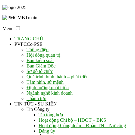
Menu
TRANG CHỦ
PVFCCo-PSE
Thông điệp
Hội đồng quản trị
Ban kiểm soát
Ban Giám Đốc
Sơ đồ tổ chức
Quá trình hình thành – phát triển
Tầm nhìn, sứ mệnh
Định hướng phát triển
Ngành nghề kinh doanh
Thành tựu
TIN TỨC - SỰ KIỆN
Tin Công ty
Tin tổng hợp
Hoạt động Chi bộ – HĐQT – BKS
Hoạt động Công đoàn – Đoàn TN – Nữ công
Đảng ủy