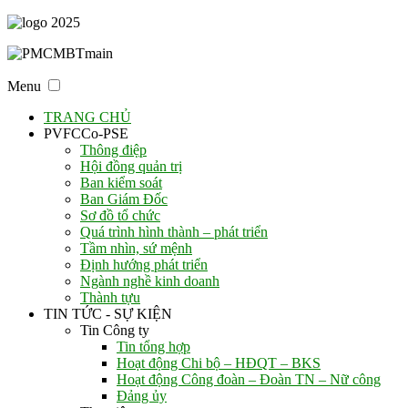
Menu
TRANG CHỦ
PVFCCo-PSE
Thông điệp
Hội đồng quản trị
Ban kiểm soát
Ban Giám Đốc
Sơ đồ tổ chức
Quá trình hình thành – phát triển
Tầm nhìn, sứ mệnh
Định hướng phát triển
Ngành nghề kinh doanh
Thành tựu
TIN TỨC - SỰ KIỆN
Tin Công ty
Tin tổng hợp
Hoạt động Chi bộ – HĐQT – BKS
Hoạt động Công đoàn – Đoàn TN – Nữ công
Đảng ủy