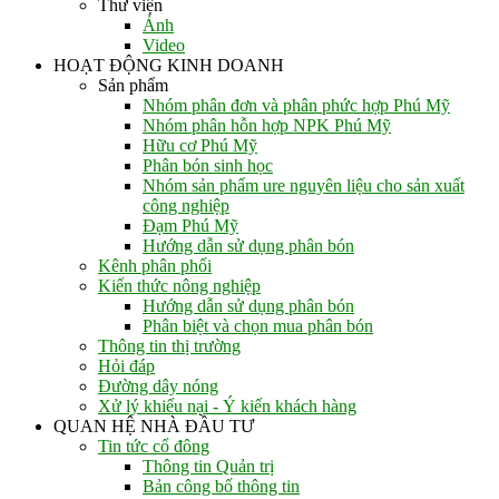
Thư viện
Ảnh
Video
HOẠT ĐỘNG KINH DOANH
Sản phẩm
Nhóm phân đơn và phân phức hợp Phú Mỹ
Nhóm phân hỗn hợp NPK Phú Mỹ
Hữu cơ Phú Mỹ
Phân bón sinh học
Nhóm sản phẩm ure nguyên liệu cho sản xuất
công nghiệp
Đạm Phú Mỹ
Hướng dẫn sử dụng phân bón
Kênh phân phối
Kiến thức nông nghiệp
Hướng dẫn sử dụng phân bón
Phân biệt và chọn mua phân bón
Thông tin thị trường
Hỏi đáp
Đường dây nóng
Xử lý khiếu nại - Ý kiến khách hàng
QUAN HỆ NHÀ ĐẦU TƯ
Tin tức cổ đông
Thông tin Quản trị
Bản công bố thông tin