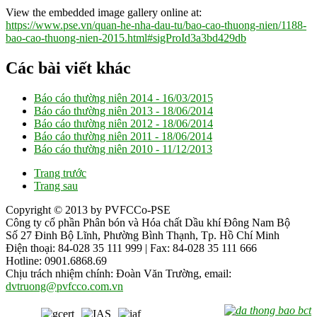
View the embedded image gallery online at:
https://www.pse.vn/quan-he-nha-dau-tu/bao-cao-thuong-nien/1188-
bao-cao-thuong-nien-2015.html#sigProId3a3bd429db
Các bài viết khác
Báo cáo thường niên 2014 -
16/03/2015
Báo cáo thường niên 2013 -
18/06/2014
Báo cáo thường niên 2012 -
18/06/2014
Báo cáo thường niên 2011 -
18/06/2014
Báo cáo thường niên 2010 -
11/12/2013
Trang trước
Trang sau
Copyright © 2013 by PVFCCo-PSE
Công ty cổ phần Phân bón và Hóa chất Dầu khí Đông Nam Bộ
Số 27 Đinh Bộ Lĩnh, Phường Bình Thạnh, Tp. Hồ Chí Minh
Điện thoại: 84-028 35 111 999 | Fax: 84-028 35 111 666
Hotline: 0901.6868.69
Chịu trách nhiệm chính: Đoàn Văn Trường, email:
dvtruong@pvfcco.com.vn