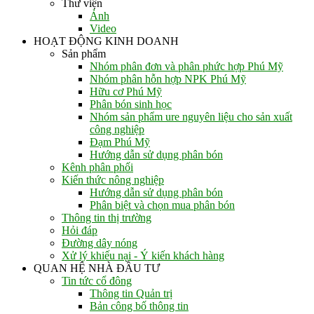
Thư viện
Ảnh
Video
HOẠT ĐỘNG KINH DOANH
Sản phẩm
Nhóm phân đơn và phân phức hợp Phú Mỹ
Nhóm phân hỗn hợp NPK Phú Mỹ
Hữu cơ Phú Mỹ
Phân bón sinh học
Nhóm sản phẩm ure nguyên liệu cho sản xuất
công nghiệp
Đạm Phú Mỹ
Hướng dẫn sử dụng phân bón
Kênh phân phối
Kiến thức nông nghiệp
Hướng dẫn sử dụng phân bón
Phân biệt và chọn mua phân bón
Thông tin thị trường
Hỏi đáp
Đường dây nóng
Xử lý khiếu nại - Ý kiến khách hàng
QUAN HỆ NHÀ ĐẦU TƯ
Tin tức cổ đông
Thông tin Quản trị
Bản công bố thông tin