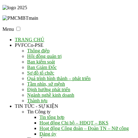
Menu
TRANG CHỦ
PVFCCo-PSE
Thông điệp
Hội đồng quản trị
Ban kiểm soát
Ban Giám Đốc
Sơ đồ tổ chức
Quá trình hình thành – phát triển
Tầm nhìn, sứ mệnh
Định hướng phát triển
Ngành nghề kinh doanh
Thành tựu
TIN TỨC - SỰ KIỆN
Tin Công ty
Tin tổng hợp
Hoạt động Chi bộ – HĐQT – BKS
Hoạt động Công đoàn – Đoàn TN – Nữ công
Đảng ủy