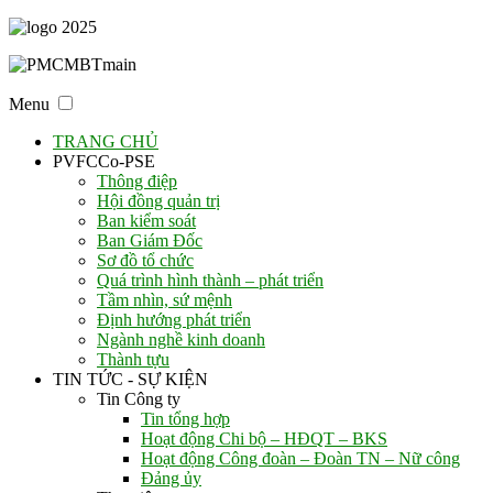
Menu
TRANG CHỦ
PVFCCo-PSE
Thông điệp
Hội đồng quản trị
Ban kiểm soát
Ban Giám Đốc
Sơ đồ tổ chức
Quá trình hình thành – phát triển
Tầm nhìn, sứ mệnh
Định hướng phát triển
Ngành nghề kinh doanh
Thành tựu
TIN TỨC - SỰ KIỆN
Tin Công ty
Tin tổng hợp
Hoạt động Chi bộ – HĐQT – BKS
Hoạt động Công đoàn – Đoàn TN – Nữ công
Đảng ủy