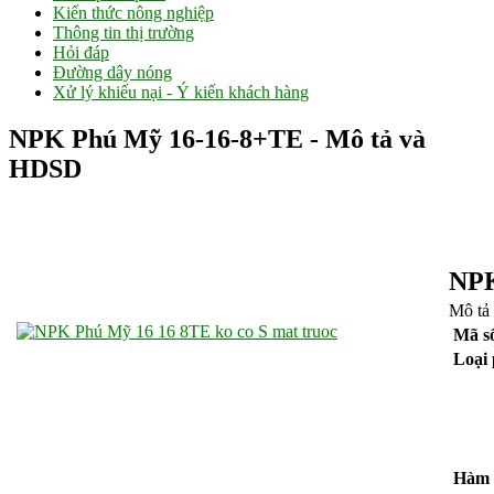
Kiến thức nông nghiệp
Thông tin thị trường
Hỏi đáp
Đường dây nóng
Xử lý khiếu nại - Ý kiến khách hàng
NPK Phú Mỹ 16-16-8+TE - Mô tả và
HDSD
NP
Mô tả
Mã s
Loại 
Hàm 