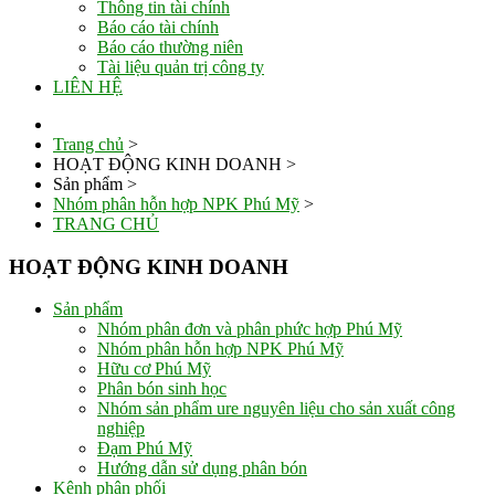
Thông tin tài chính
Báo cáo tài chính
Báo cáo thường niên
Tài liệu quản trị công ty
LIÊN HỆ
Trang chủ
>
HOẠT ĐỘNG KINH DOANH
>
Sản phẩm
>
Nhóm phân hỗn hợp NPK Phú Mỹ
>
TRANG CHỦ
HOẠT ĐỘNG KINH DOANH
Sản phẩm
Nhóm phân đơn và phân phức hợp Phú Mỹ
Nhóm phân hỗn hợp NPK Phú Mỹ
Hữu cơ Phú Mỹ
Phân bón sinh học
Nhóm sản phẩm ure nguyên liệu cho sản xuất công
nghiệp
Đạm Phú Mỹ
Hướng dẫn sử dụng phân bón
Kênh phân phối