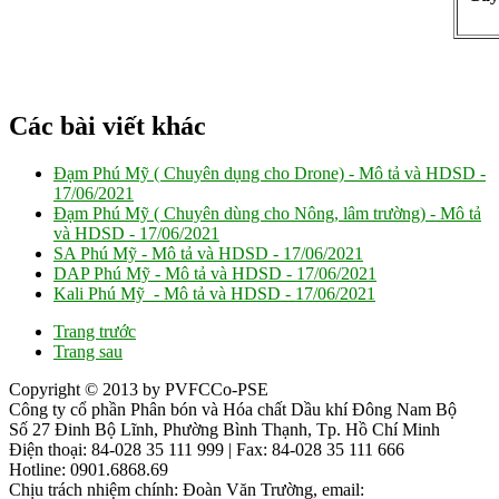
Các bài viết khác
Đạm Phú Mỹ ( Chuyên dụng cho Drone) - Mô tả và HDSD -
17/06/2021
Đạm Phú Mỹ ( Chuyên dùng cho Nông, lâm trường) - Mô tả
và HDSD -
17/06/2021
SA Phú Mỹ - Mô tả và HDSD -
17/06/2021
DAP Phú Mỹ - Mô tả và HDSD -
17/06/2021
Kali Phú Mỹ - Mô tả và HDSD -
17/06/2021
Trang trước
Trang sau
Copyright © 2013 by PVFCCo-PSE
Công ty cổ phần Phân bón và Hóa chất Dầu khí Đông Nam Bộ
Số 27 Đinh Bộ Lĩnh, Phường Bình Thạnh, Tp. Hồ Chí Minh
Điện thoại: 84-028 35 111 999 | Fax: 84-028 35 111 666
Hotline: 0901.6868.69
Chịu trách nhiệm chính: Đoàn Văn Trường, email: