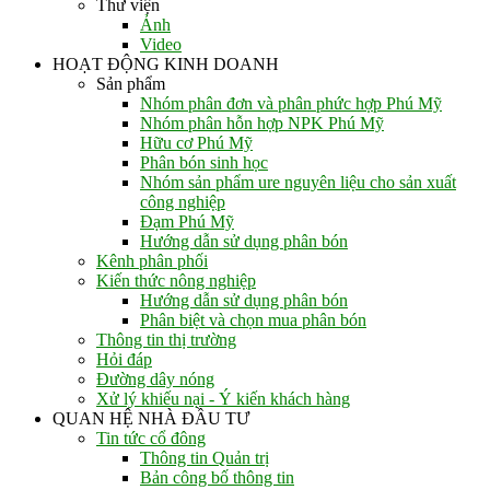
Thư viện
Ảnh
Video
HOẠT ĐỘNG KINH DOANH
Sản phẩm
Nhóm phân đơn và phân phức hợp Phú Mỹ
Nhóm phân hỗn hợp NPK Phú Mỹ
Hữu cơ Phú Mỹ
Phân bón sinh học
Nhóm sản phẩm ure nguyên liệu cho sản xuất
công nghiệp
Đạm Phú Mỹ
Hướng dẫn sử dụng phân bón
Kênh phân phối
Kiến thức nông nghiệp
Hướng dẫn sử dụng phân bón
Phân biệt và chọn mua phân bón
Thông tin thị trường
Hỏi đáp
Đường dây nóng
Xử lý khiếu nại - Ý kiến khách hàng
QUAN HỆ NHÀ ĐẦU TƯ
Tin tức cổ đông
Thông tin Quản trị
Bản công bố thông tin