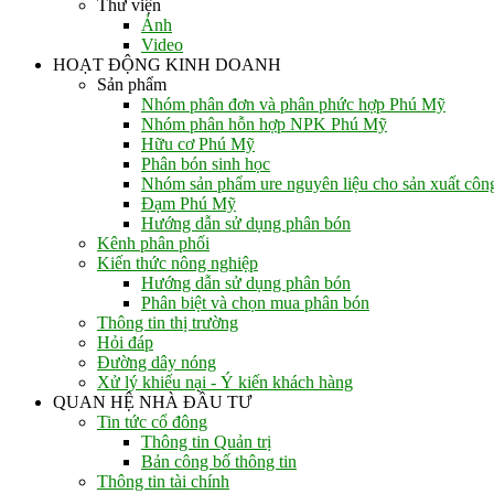
Thư viện
Ảnh
Video
HOẠT ĐỘNG KINH DOANH
Sản phẩm
Nhóm phân đơn và phân phức hợp Phú Mỹ
Nhóm phân hỗn hợp NPK Phú Mỹ
Hữu cơ Phú Mỹ
Phân bón sinh học
Nhóm sản phẩm ure nguyên liệu cho sản xuất côn
Đạm Phú Mỹ
Hướng dẫn sử dụng phân bón
Kênh phân phối
Kiến thức nông nghiệp
Hướng dẫn sử dụng phân bón
Phân biệt và chọn mua phân bón
Thông tin thị trường
Hỏi đáp
Đường dây nóng
Xử lý khiếu nại - Ý kiến khách hàng
QUAN HỆ NHÀ ĐẦU TƯ
Tin tức cổ đông
Thông tin Quản trị
Bản công bố thông tin
Thông tin tài chính