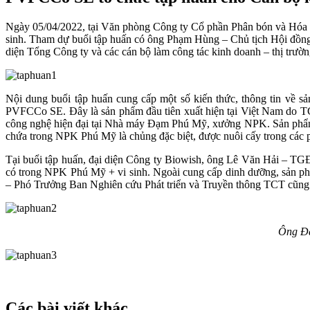
Ngày 05/04/2022, tại Văn phòng Công ty Cổ phần Phân bón và Hóa 
sinh. Tham dự buổi tập huấn có ông Phạm Hùng – Chủ tịch Hội đồn
diện Tổng Công ty và các cán bộ làm công tác kinh doanh – thị trườn
Nội dung buổi tập huấn cung cấp một số kiến thức, thông tin v
PVFCCo SE. Đây là sản phẩm đầu tiên xuất hiện tại Việt Nam do TC
công nghệ hiện đại tại Nhà máy Đạm Phú Mỹ, xưởng NPK. Sản phẩm c
chứa trong NPK Phú Mỹ là chủng đặc biệt, được nuôi cấy trong các p
Tại buổi tập huấn, đại diện Công ty Biowish, ông Lê Văn Hải – TGĐ 
có trong NPK Phú Mỹ + vi sinh. Ngoài cung cấp dinh dưỡng, sản ph
– Phó Trưởng Ban Nghiên cứu Phát triển và Truyền thông TCT cũng ch
Ông Đặ
Các bài viết khác