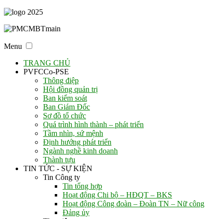
Menu
TRANG CHỦ
PVFCCo-PSE
Thông điệp
Hội đồng quản trị
Ban kiểm soát
Ban Giám Đốc
Sơ đồ tổ chức
Quá trình hình thành – phát triển
Tầm nhìn, sứ mệnh
Định hướng phát triển
Ngành nghề kinh doanh
Thành tựu
TIN TỨC - SỰ KIỆN
Tin Công ty
Tin tổng hợp
Hoạt động Chi bộ – HĐQT – BKS
Hoạt động Công đoàn – Đoàn TN – Nữ công
Đảng ủy