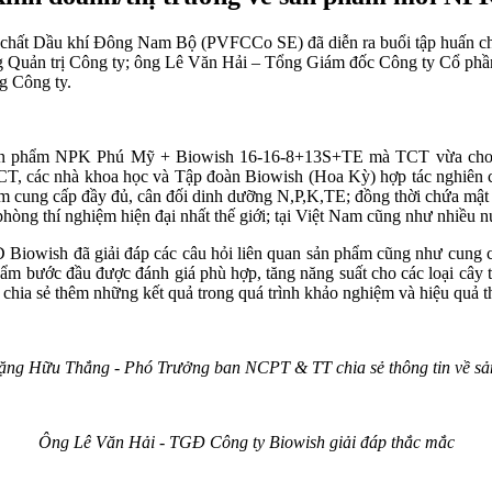
chất Dầu khí Đông Nam Bộ (PVFCCo SE) đã diễn ra buổi tập huấn cho
g Quản trị Công ty; ông Lê Văn Hải – Tổng Giám đốc Công ty Cổ phầ
g Công ty.
ề sản phẩm NPK Phú Mỹ + Biowish 16-16-8+13S+TE mà TCT vừa cho r
T, các nhà khoa học và Tập đoàn Biowish (Hoa Kỳ) hợp tác nghiên c
ung cấp đầy đủ, cân đối dinh dưỡng N,P,K,TE; đồng thời chứa mật số
hòng thí nghiệm hiện đại nhất thế giới; tại Việt Nam cũng như nhiều
Biowish đã giải đáp các câu hỏi liên quan sản phẩm cũng như cung cấ
ẩm bước đầu được đánh giá phù hợp, tăng năng suất cho các loại cây 
ia sẻ thêm những kết quả trong quá trình khảo nghiệm và hiệu quả th
ng Hữu Thắng - Phó Trưởng ban NCPT & TT chia sẻ thông tin về s
Ông Lê Văn Hải - TGĐ Công ty Biowish giải đáp thắc mắc