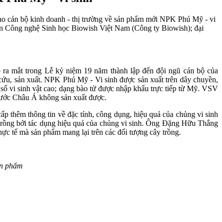
 cán bộ kinh doanh - thị trường về sản phẩm mới NPK Phú Mỹ - vi
n Công nghệ Sinh học Biowish Việt Nam (Công ty Biowish); đại
a mắt trong Lễ kỷ niệm 19 năm thành lập đến đội ngũ cán bộ của
ứu, sản xuất. NPK Phú Mỹ - Vi sinh được sản xuất trên dây chuyền,
 vi sinh vật cao; dạng bào tử được nhập khẩu trực tiếp từ Mỹ. VSV
 nước Châu Á không sản xuất được.
p thêm thông tin về đặc tính, công dụng, hiệu quả của chủng vi sinh
trồng bởi tác dụng hiệu quả của chủng vi sinh. Ông Đặng Hữu Thắng
ực tế mà sản phẩm mang lại trên các đối tượng cây trồng.
ản phẩm