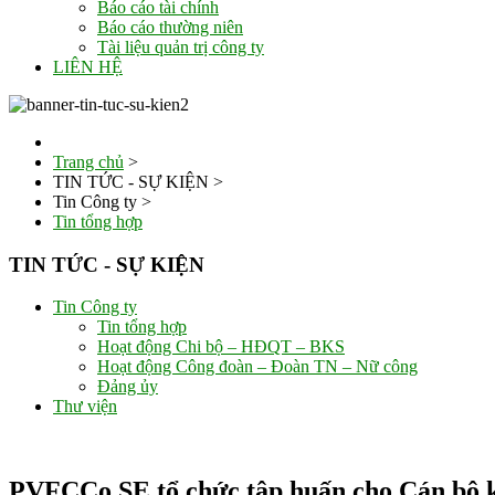
Báo cáo tài chính
Báo cáo thường niên
Tài liệu quản trị công ty
LIÊN HỆ
Trang chủ
>
TIN TỨC - SỰ KIỆN
>
Tin Công ty
>
Tin tổng hợp
TIN TỨC - SỰ KIỆN
Tin Công ty
Tin tổng hợp
Hoạt động Chi bộ – HĐQT – BKS
Hoạt động Công đoàn – Đoàn TN – Nữ công
Đảng ủy
Thư viện
PVFCCo SE tổ chức tập huấn cho Cán bộ k