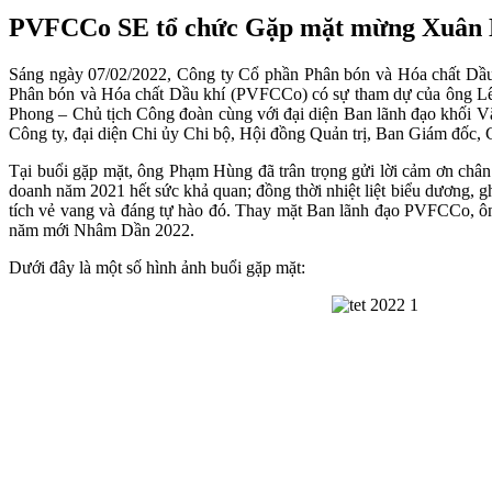
PVFCCo SE tổ chức Gặp mặt mừng Xuân
Sáng ngày 07/02/2022, Công ty Cổ phần Phân bón và Hóa chất 
Phân bón và Hóa chất Dầu khí (PVFCCo) có sự tham dự của ông L
Phong – Chủ tịch Công đoàn cùng với đại diện Ban lãnh đạo khối 
Công ty, đại diện Chi ủy Chi bộ, Hội đồng Quản trị, Ban Giám đốc,
Tại buổi gặp mặt, ông Phạm Hùng đã trân trọng gửi lời cảm ơn chân
doanh năm 2021 hết sức khả quan; đồng thời nhiệt liệt biểu dương, 
tích vẻ vang và đáng tự hào đó. Thay mặt Ban lãnh đạo PVFCCo, 
năm mới Nhâm Dần 2022.
Dưới đây là một số hình ảnh buổi gặp mặt: