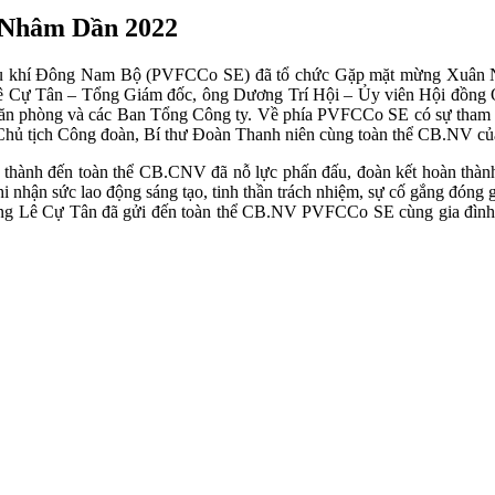
 Nhâm Dần 2022
Dầu khí Đông Nam Bộ (PVFCCo SE) đã tổ chức Gặp mặt mừng Xuân N
ê Cự Tân – Tổng Giám đốc, ông Dương Trí Hội – Ủy viên Hội đồng
Văn phòng và các Ban Tổng Công ty. Về phía PVFCCo SE có sự tham 
 Chủ tịch Công đoàn, Bí thư Đoàn Thanh niên cùng toàn thể CB.NV củ
 thành đến toàn thể CB.CNV đã nỗ lực phấn đấu, đoàn kết hoàn thành t
ghi nhận sức lao động sáng tạo, tinh thần trách nhiệm, sự cố gắng đó
ông Lê Cự Tân đã gửi đến toàn thể CB.NV PVFCCo SE cùng gia đình