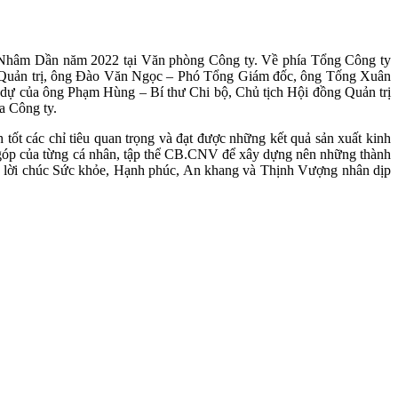
hâm Dần năm 2022 tại Văn phòng Công ty. Về phía Tổng Công ty
 Quản trị, ông Đào Văn Ngọc – Phó Tổng Giám đốc, ông Tống Xuân
dự của ông Phạm Hùng – Bí thư Chi bộ, Chủ tịch Hội đồng Quản trị
a Công ty.
ốt các chỉ tiêu quan trọng và đạt được những kết quả sản xuất kinh
ng góp của từng cá nhân, tập thể CB.CNV để xây dựng nên những thành
 lời chúc Sức khỏe, Hạnh phúc, An khang và Thịnh Vượng nhân dịp