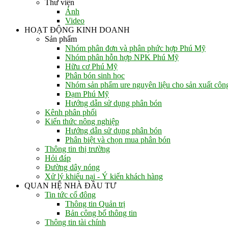
Thư viện
Ảnh
Video
HOẠT ĐỘNG KINH DOANH
Sản phẩm
Nhóm phân đơn và phân phức hợp Phú Mỹ
Nhóm phân hỗn hợp NPK Phú Mỹ
Hữu cơ Phú Mỹ
Phân bón sinh học
Nhóm sản phẩm ure nguyên liệu cho sản xuất côn
Đạm Phú Mỹ
Hướng dẫn sử dụng phân bón
Kênh phân phối
Kiến thức nông nghiệp
Hướng dẫn sử dụng phân bón
Phân biệt và chọn mua phân bón
Thông tin thị trường
Hỏi đáp
Đường dây nóng
Xử lý khiếu nại - Ý kiến khách hàng
QUAN HỆ NHÀ ĐẦU TƯ
Tin tức cổ đông
Thông tin Quản trị
Bản công bố thông tin
Thông tin tài chính