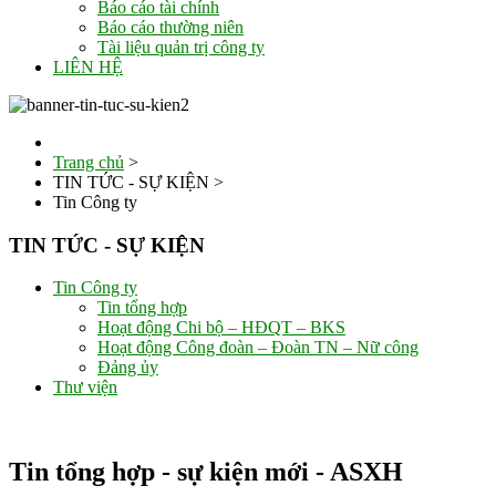
Báo cáo tài chính
Báo cáo thường niên
Tài liệu quản trị công ty
LIÊN HỆ
Trang chủ
>
TIN TỨC - SỰ KIỆN
>
Tin Công ty
TIN TỨC - SỰ KIỆN
Tin Công ty
Tin tổng hợp
Hoạt động Chi bộ – HĐQT – BKS
Hoạt động Công đoàn – Đoàn TN – Nữ công
Đảng ủy
Thư viện
Tin tổng hợp - sự kiện mới - ASXH