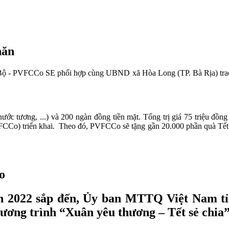
hăn
ộ - PVFCCo SE phối hợp cùng UBND xã Hòa Long (TP. Bà Rịa) trao 1
ước tương, ...) và 200 ngàn đồng tiền mặt. Tổng trị giá 75 triệu đồn
triển khai. Theo đó, PVFCCo sẽ tặng gần 20.000 phần quà Tết cho các
o
2022 sắp đến, Ủy ban MTTQ Việt Nam tỉn
ơng trình “Xuân yêu thương – Tết sẻ chia