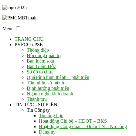
Menu
TRANG CHỦ
PVFCCo-PSE
Thông điệp
Hội đồng quản trị
Ban kiểm soát
Ban Giám Đốc
Sơ đồ tổ chức
Quá trình hình thành – phát triển
Tầm nhìn, sứ mệnh
Định hướng phát triển
Ngành nghề kinh doanh
Thành tựu
TIN TỨC - SỰ KIỆN
Tin Công ty
Tin tổng hợp
Hoạt động Chi bộ – HĐQT – BKS
Hoạt động Công đoàn – Đoàn TN – Nữ công
Đảng ủy