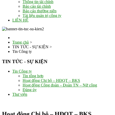
Thông tin tài chính
Báo cáo tài chính
Báo cáo thường niên
Tài liệu quản trị công ty
LIÊN HỆ
Trang chủ
>
TIN TỨC - SỰ KIỆN
>
Tin Công ty
TIN TỨC - SỰ KIỆN
Tin Công ty
Tin tổng hợp
Hoạt động Chi bộ – HĐQT – BKS
Hoạt động Công đoàn – Đoàn TN – Nữ công
Đảng ủy
Thư viện
Hoạt động Chi bộ – HĐQT – BKS