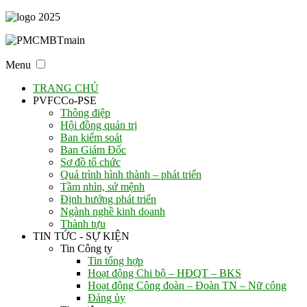
Menu
TRANG CHỦ
PVFCCo-PSE
Thông điệp
Hội đồng quản trị
Ban kiểm soát
Ban Giám Đốc
Sơ đồ tổ chức
Quá trình hình thành – phát triển
Tầm nhìn, sứ mệnh
Định hướng phát triển
Ngành nghề kinh doanh
Thành tựu
TIN TỨC - SỰ KIỆN
Tin Công ty
Tin tổng hợp
Hoạt động Chi bộ – HĐQT – BKS
Hoạt động Công đoàn – Đoàn TN – Nữ công
Đảng ủy