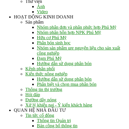
Thư viện
Ảnh
Video
HOẠT ĐỘNG KINH DOANH
Sản phẩm
Nhóm phân đơn và phân phức hợp Phú Mỹ
Nhóm phân hỗn hợp NPK Phú Mỹ
Hữu cơ Phú Mỹ
Phân bón sinh học
Nhóm sản phẩm ure nguyên liệu cho sản xuất
công nghiệp
Đạm Phú Mỹ
Hướng dẫn sử dụng phân bón
Kênh phân phối
Kiến thức nông nghiệp
Hướng dẫn sử dụng phân bón
Phân biệt và chọn mua phân bón
Thông tin thị trường
Hỏi đáp
Đường dây nóng
Xử lý khiếu nại - Ý kiến khách hàng
QUAN HỆ NHÀ ĐẦU TƯ
Tin tức cổ đông
Thông tin Quản trị
Bản công bố thông tin