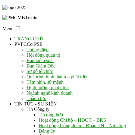
Menu
TRANG CHỦ
PVFCCo-PSE
Thông điệp
Hội đồng quản trị
Ban kiểm soát
Ban Giám Đốc
Sơ đồ tổ chức
Quá trình hình thành – phát triển
Tầm nhìn, sứ mệnh
Định hướng phát triển
Ngành nghề kinh doanh
Thành tựu
TIN TỨC - SỰ KIỆN
Tin Công ty
Tin tổng hợp
Hoạt động Chi bộ – HĐQT – BKS
Hoạt động Công đoàn – Đoàn TN – Nữ công
Đảng ủy