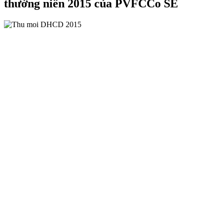
thường niên 2015 của PVFCCo SE