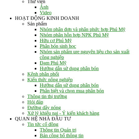
Thư viện
Ảnh
Video
HOẠT ĐỘNG KINH DOANH
Sản phẩm
Nhóm phân đơn và phân phức hợp Phú Mỹ
Nhóm phân hỗn hợp NPK Phú Mỹ
Hữu cơ Phú Mỹ
Phân bón sinh học
Nhóm sản phẩm ure nguyên liệu cho sản xuất
công nghiệp
Đạm Phú Mỹ
Hướng dẫn sử dụng phân bón
Kênh phân phối
Kiến thức nông nghiệp
Hướng dẫn sử dụng phân bón
Phân biệt và chọn mua phân bón
Thông tin thị trường
Hỏi đáp
Đường dây nóng
Xử lý khiếu nại - Ý kiến khách hàng
QUAN HỆ NHÀ ĐẦU TƯ
Tin tức cổ đông
Thông tin Quản trị
Bản công bố thông tin