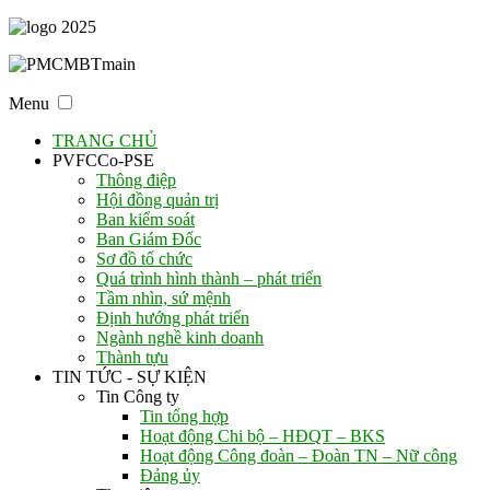
Menu
TRANG CHỦ
PVFCCo-PSE
Thông điệp
Hội đồng quản trị
Ban kiểm soát
Ban Giám Đốc
Sơ đồ tổ chức
Quá trình hình thành – phát triển
Tầm nhìn, sứ mệnh
Định hướng phát triển
Ngành nghề kinh doanh
Thành tựu
TIN TỨC - SỰ KIỆN
Tin Công ty
Tin tổng hợp
Hoạt động Chi bộ – HĐQT – BKS
Hoạt động Công đoàn – Đoàn TN – Nữ công
Đảng ủy