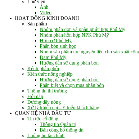
Thư viện
Ảnh
Video
HOẠT ĐỘNG KINH DOANH
Sản phẩm
Nhóm phân đơn và phân phức hợp Phú Mỹ
Nhóm phân hỗn hợp NPK Phú Mỹ
Hữu cơ Phú Mỹ
Phân bón sinh học
Nhóm sản phẩm ure nguyên liệu cho sản xuất côn
Đạm Phú Mỹ
Hướng dẫn sử dụng phân bón
Kênh phân phối
Kiến thức nông nghiệp
Hướng dẫn sử dụng phân bón
Phân biệt và chọn mua phân bón
Thông tin thị trường
Hỏi đáp
Đường dây nóng
Xử lý khiếu nại - Ý kiến khách hàng
QUAN HỆ NHÀ ĐẦU TƯ
Tin tức cổ đông
Thông tin Quản trị
Bản công bố thông tin
Thông tin tài chính