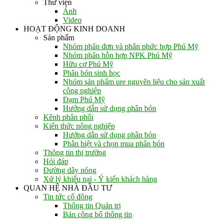
Thư viện
Ảnh
Video
HOẠT ĐỘNG KINH DOANH
Sản phẩm
Nhóm phân đơn và phân phức hợp Phú Mỹ
Nhóm phân hỗn hợp NPK Phú Mỹ
Hữu cơ Phú Mỹ
Phân bón sinh học
Nhóm sản phẩm ure nguyên liệu cho sản xuất
công nghiệp
Đạm Phú Mỹ
Hướng dẫn sử dụng phân bón
Kênh phân phối
Kiến thức nông nghiệp
Hướng dẫn sử dụng phân bón
Phân biệt và chọn mua phân bón
Thông tin thị trường
Hỏi đáp
Đường dây nóng
Xử lý khiếu nại - Ý kiến khách hàng
QUAN HỆ NHÀ ĐẦU TƯ
Tin tức cổ đông
Thông tin Quản trị
Bản công bố thông tin