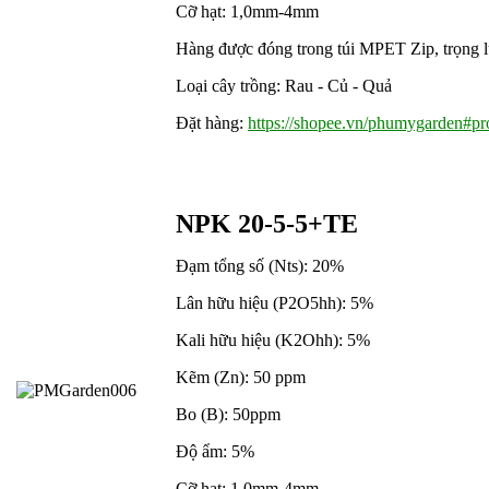
Cỡ hạt: 1,0mm-4mm
Hàng được đóng trong túi MPET Zip, trọng lư
Loại cây trồng: Rau - Củ - Quả
Đặt hàng:
https://shopee.vn/phumygarden#pro
NPK 20-5-5+TE
Đạm tổng số (Nts): 20%
Lân hữu hiệu (P2O5hh): 5%
Kali hữu hiệu (K2Ohh): 5%
Kẽm (Zn): 50 ppm
Bo (B): 50ppm
Độ ẩm: 5%
Cỡ hạt: 1,0mm-4mm