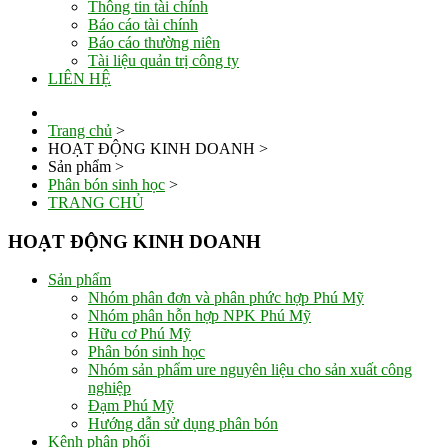
Thông tin tài chính
Báo cáo tài chính
Báo cáo thường niên
Tài liệu quản trị công ty
LIÊN HỆ
Trang chủ
>
HOẠT ĐỘNG KINH DOANH
>
Sản phẩm
>
Phân bón sinh học
>
TRANG CHỦ
HOẠT ĐỘNG KINH DOANH
Sản phẩm
Nhóm phân đơn và phân phức hợp Phú Mỹ
Nhóm phân hỗn hợp NPK Phú Mỹ
Hữu cơ Phú Mỹ
Phân bón sinh học
Nhóm sản phẩm ure nguyên liệu cho sản xuất công
nghiệp
Đạm Phú Mỹ
Hướng dẫn sử dụng phân bón
Kênh phân phối