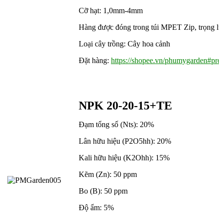
Cỡ hạt: 1,0mm-4mm
Hàng được đóng trong túi MPET Zip, trọng lư
Loại cây trồng: Cây hoa cảnh
Đặt hàng:
https://shopee.vn/phumygarden#pro
NPK 20-20-15+TE
Đạm tổng số (Nts): 20%
Lân hữu hiệu (P2O5hh): 20%
Kali hữu hiệu (K2Ohh): 15%
Kẽm (Zn): 50 ppm
Bo (B): 50 ppm
Độ ẩm: 5%