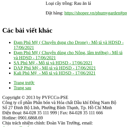
Loại cây trồng: Rau ăn lá
Đặt hàng:
https://shopee.vn/phumygarden#pro
Các bài viết khác
Đạm Phú Mỹ ( Chuyên dụng cho Drone) - Mô tả và HDSD -
17/06/2021
Đạm Phú Mỹ ( Chuyên dùng cho Nông, lâm trường) - Mô tả
và HDSD -
17/06/2021
SA Phú Mỹ - Mô tả và HDSD -
17/06/2021
DAP Phú Mỹ - Mô tả và HDSD -
17/06/2021
Kali Phú Mỹ - Mô tả và HDSD -
17/06/2021
Trang trước
Trang sau
Copyright © 2013 by PVFCCo-PSE
Công ty cổ phần Phân bón và Hóa chất Dầu khí Đông Nam Bộ
Số 27 Đinh Bộ Lĩnh, Phường Bình Thạnh, Tp. Hồ Chí Minh
Điện thoại: 84-028 35 111 999 | Fax: 84-028 35 111 666
Hotline: 0901.6868.69
Chịu trách nhiệm chính: Đoàn Văn Trường, email: