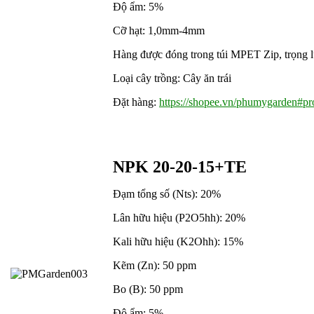
Độ ẩm: 5%
Cỡ hạt: 1,0mm-4mm
Hàng được đóng trong túi MPET Zip, trọng lư
Loại cây trồng: Cây ăn trái
Đặt hàng:
https://shopee.vn/phumygarden#pro
NPK 20-20-15+TE
Đạm tổng số (Nts): 20%
Lân hữu hiệu (P2O5hh): 20%
Kali hữu hiệu (K2Ohh): 15%
Kẽm (Zn): 50 ppm
Bo (B): 50 ppm
Độ ẩm: 5%