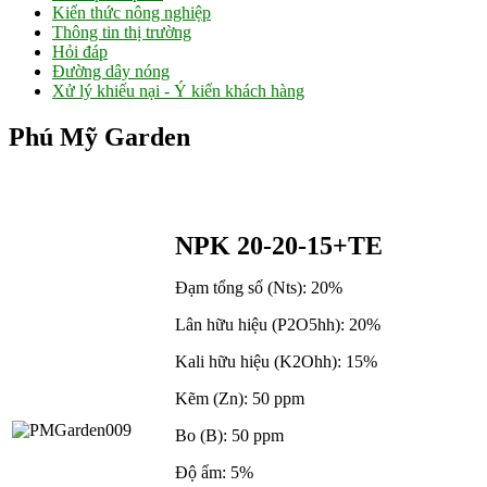
Kiến thức nông nghiệp
Thông tin thị trường
Hỏi đáp
Đường dây nóng
Xử lý khiếu nại - Ý kiến khách hàng
Phú Mỹ Garden
NPK 20-20-15+TE
Đạm tổng số (Nts): 20%
Lân hữu hiệu (P2O5hh): 20%
Kali hữu hiệu (K2Ohh): 15%
Kẽm (Zn): 50 ppm
Bo (B): 50 ppm
Độ ẩm: 5%