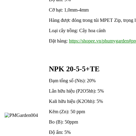
Cỡ hạt: 1,0mm-4mm
Hàng được đóng trong túi MPET Zip, trọng lư
Loại cây trồng: Cây hoa cảnh
Đặt hàng:
https://shopee.vn/phumygarden#pro
NPK 20-5-5+TE
Đạm tổng số (Nts): 20%
Lân hữu hiệu (P2O5hh): 5%
Kali hữu hiệu (K2Ohh): 5%
Kẽm (Zn): 50 ppm
Bo (B): 50ppm
Độ ẩm: 5%