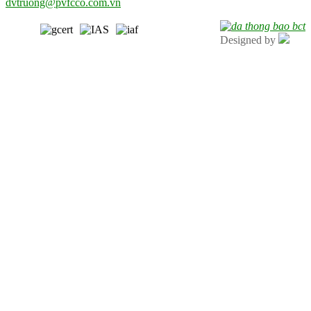
dvtruong@pvfcco.com.vn
Designed by