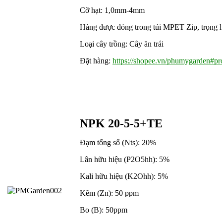
Cỡ hạt: 1,0mm-4mm
Hàng được đóng trong túi MPET Zip, trọng lư
Loại cây trồng: Cây ăn trái
Đặt hàng:
https://shopee.vn/phumygarden#pro
NPK 20-5-5+TE
Đạm tổng số (Nts): 20%
Lân hữu hiệu (P2O5hh): 5%
Kali hữu hiệu (K2Ohh): 5%
Kẽm (Zn): 50 ppm
Bo (B): 50ppm