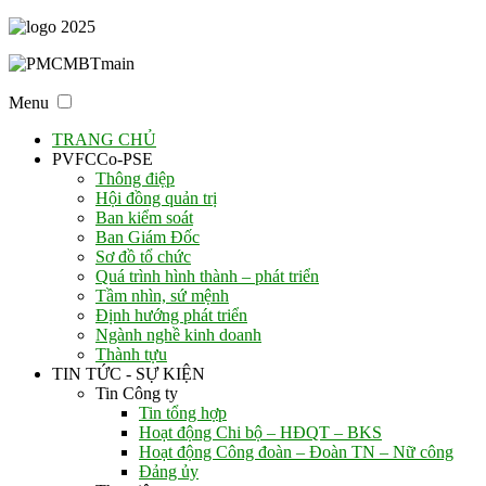
Menu
TRANG CHỦ
PVFCCo-PSE
Thông điệp
Hội đồng quản trị
Ban kiểm soát
Ban Giám Đốc
Sơ đồ tổ chức
Quá trình hình thành – phát triển
Tầm nhìn, sứ mệnh
Định hướng phát triển
Ngành nghề kinh doanh
Thành tựu
TIN TỨC - SỰ KIỆN
Tin Công ty
Tin tổng hợp
Hoạt động Chi bộ – HĐQT – BKS
Hoạt động Công đoàn – Đoàn TN – Nữ công
Đảng ủy