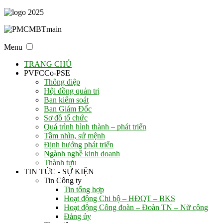
Menu
TRANG CHỦ
PVFCCo-PSE
Thông điệp
Hội đồng quản trị
Ban kiểm soát
Ban Giám Đốc
Sơ đồ tổ chức
Quá trình hình thành – phát triển
Tầm nhìn, sứ mệnh
Định hướng phát triển
Ngành nghề kinh doanh
Thành tựu
TIN TỨC - SỰ KIỆN
Tin Công ty
Tin tổng hợp
Hoạt động Chi bộ – HĐQT – BKS
Hoạt động Công đoàn – Đoàn TN – Nữ công
Đảng ủy