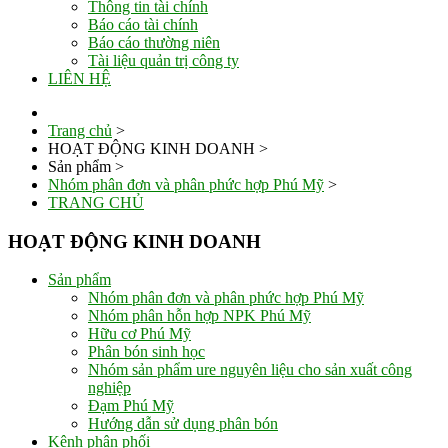
Thông tin tài chính
Báo cáo tài chính
Báo cáo thường niên
Tài liệu quản trị công ty
LIÊN HỆ
Trang chủ
>
HOẠT ĐỘNG KINH DOANH
>
Sản phẩm
>
Nhóm phân đơn và phân phức hợp Phú Mỹ
>
TRANG CHỦ
HOẠT ĐỘNG KINH DOANH
Sản phẩm
Nhóm phân đơn và phân phức hợp Phú Mỹ
Nhóm phân hỗn hợp NPK Phú Mỹ
Hữu cơ Phú Mỹ
Phân bón sinh học
Nhóm sản phẩm ure nguyên liệu cho sản xuất công
nghiệp
Đạm Phú Mỹ
Hướng dẫn sử dụng phân bón
Kênh phân phối