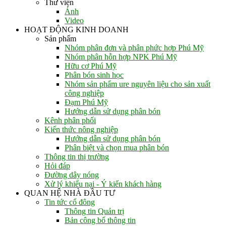
Thư viện
Ảnh
Video
HOẠT ĐỘNG KINH DOANH
Sản phẩm
Nhóm phân đơn và phân phức hợp Phú Mỹ
Nhóm phân hỗn hợp NPK Phú Mỹ
Hữu cơ Phú Mỹ
Phân bón sinh học
Nhóm sản phẩm ure nguyên liệu cho sản xuất
công nghiệp
Đạm Phú Mỹ
Hướng dẫn sử dụng phân bón
Kênh phân phối
Kiến thức nông nghiệp
Hướng dẫn sử dụng phân bón
Phân biệt và chọn mua phân bón
Thông tin thị trường
Hỏi đáp
Đường dây nóng
Xử lý khiếu nại - Ý kiến khách hàng
QUAN HỆ NHÀ ĐẦU TƯ
Tin tức cổ đông
Thông tin Quản trị
Bản công bố thông tin