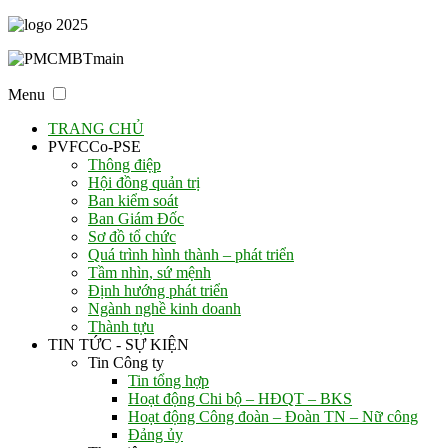
Menu
TRANG CHỦ
PVFCCo-PSE
Thông điệp
Hội đồng quản trị
Ban kiểm soát
Ban Giám Đốc
Sơ đồ tổ chức
Quá trình hình thành – phát triển
Tầm nhìn, sứ mệnh
Định hướng phát triển
Ngành nghề kinh doanh
Thành tựu
TIN TỨC - SỰ KIỆN
Tin Công ty
Tin tổng hợp
Hoạt động Chi bộ – HĐQT – BKS
Hoạt động Công đoàn – Đoàn TN – Nữ công
Đảng ủy