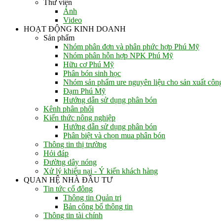
Thư viện
Ảnh
Video
HOẠT ĐỘNG KINH DOANH
Sản phẩm
Nhóm phân đơn và phân phức hợp Phú Mỹ
Nhóm phân hỗn hợp NPK Phú Mỹ
Hữu cơ Phú Mỹ
Phân bón sinh học
Nhóm sản phẩm ure nguyên liệu cho sản xuất côn
Đạm Phú Mỹ
Hướng dẫn sử dụng phân bón
Kênh phân phối
Kiến thức nông nghiệp
Hướng dẫn sử dụng phân bón
Phân biệt và chọn mua phân bón
Thông tin thị trường
Hỏi đáp
Đường dây nóng
Xử lý khiếu nại - Ý kiến khách hàng
QUAN HỆ NHÀ ĐẦU TƯ
Tin tức cổ đông
Thông tin Quản trị
Bản công bố thông tin
Thông tin tài chính