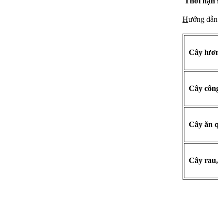
Thời hạn 
H
ướng dẫn
Cây lươn
Cây công
Cây ăn qu
Cây rau,