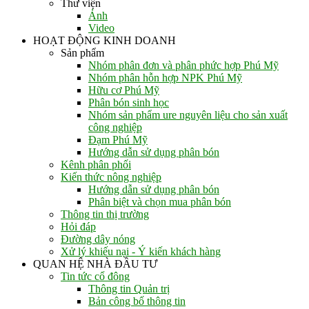
Thư viện
Ảnh
Video
HOẠT ĐỘNG KINH DOANH
Sản phẩm
Nhóm phân đơn và phân phức hợp Phú Mỹ
Nhóm phân hỗn hợp NPK Phú Mỹ
Hữu cơ Phú Mỹ
Phân bón sinh học
Nhóm sản phẩm ure nguyên liệu cho sản xuất
công nghiệp
Đạm Phú Mỹ
Hướng dẫn sử dụng phân bón
Kênh phân phối
Kiến thức nông nghiệp
Hướng dẫn sử dụng phân bón
Phân biệt và chọn mua phân bón
Thông tin thị trường
Hỏi đáp
Đường dây nóng
Xử lý khiếu nại - Ý kiến khách hàng
QUAN HỆ NHÀ ĐẦU TƯ
Tin tức cổ đông
Thông tin Quản trị
Bản công bố thông tin