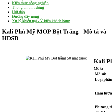
Kiến thức nông nghiệp
Thông tin thị trường
Hỏi đáp
Đường dây nóng
Xử lý khiếu nại - Ý kiến khách hàng
Kali Phú Mỹ MOP Bột Trắng - Mô tả và
HDSD
Kali
P
Mô tả
Mã số:
Loại phân
Hàm lượn
Phương t