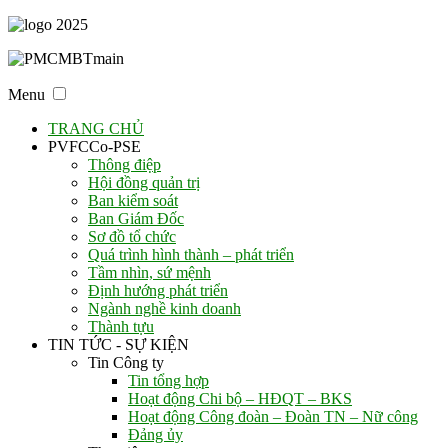
Menu
TRANG CHỦ
PVFCCo-PSE
Thông điệp
Hội đồng quản trị
Ban kiểm soát
Ban Giám Đốc
Sơ đồ tổ chức
Quá trình hình thành – phát triển
Tầm nhìn, sứ mệnh
Định hướng phát triển
Ngành nghề kinh doanh
Thành tựu
TIN TỨC - SỰ KIỆN
Tin Công ty
Tin tổng hợp
Hoạt động Chi bộ – HĐQT – BKS
Hoạt động Công đoàn – Đoàn TN – Nữ công
Đảng ủy