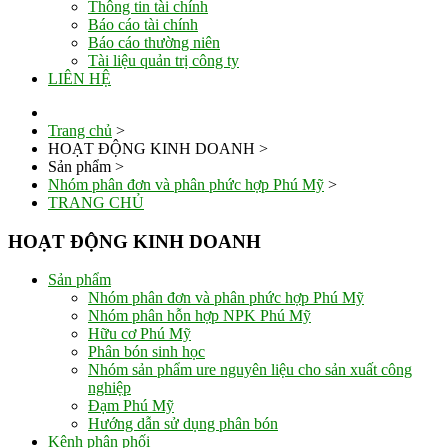
Thông tin tài chính
Báo cáo tài chính
Báo cáo thường niên
Tài liệu quản trị công ty
LIÊN HỆ
Trang chủ
>
HOẠT ĐỘNG KINH DOANH
>
Sản phẩm
>
Nhóm phân đơn và phân phức hợp Phú Mỹ
>
TRANG CHỦ
HOẠT ĐỘNG KINH DOANH
Sản phẩm
Nhóm phân đơn và phân phức hợp Phú Mỹ
Nhóm phân hỗn hợp NPK Phú Mỹ
Hữu cơ Phú Mỹ
Phân bón sinh học
Nhóm sản phẩm ure nguyên liệu cho sản xuất công
nghiệp
Đạm Phú Mỹ
Hướng dẫn sử dụng phân bón
Kênh phân phối