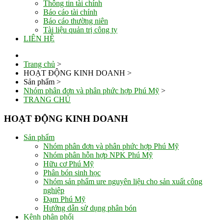
Thông tin tài chính
Báo cáo tài chính
Báo cáo thường niên
Tài liệu quản trị công ty
LIÊN HỆ
Trang chủ
>
HOẠT ĐỘNG KINH DOANH
>
Sản phẩm
>
Nhóm phân đơn và phân phức hợp Phú Mỹ
>
TRANG CHỦ
HOẠT ĐỘNG KINH DOANH
Sản phẩm
Nhóm phân đơn và phân phức hợp Phú Mỹ
Nhóm phân hỗn hợp NPK Phú Mỹ
Hữu cơ Phú Mỹ
Phân bón sinh học
Nhóm sản phẩm ure nguyên liệu cho sản xuất công
nghiệp
Đạm Phú Mỹ
Hướng dẫn sử dụng phân bón
Kênh phân phối