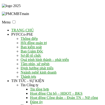
Menu
TRANG CHỦ
PVFCCo-PSE
Thông điệp
Hội đồng quản trị
Ban kiểm soát
Ban Giám Đốc
Sơ đồ tổ chức
Quá trình hình thành – phát triển
Tầm nhìn, sứ mệnh
Định hướng phát triển
Ngành nghề kinh doanh
Thành tựu
TIN TỨC - SỰ KIỆN
Tin Công ty
Tin tổng hợp
Hoạt động Chi bộ – HĐQT – BKS
Hoạt động Công đoàn – Đoàn TN – Nữ công
Đảng ủy