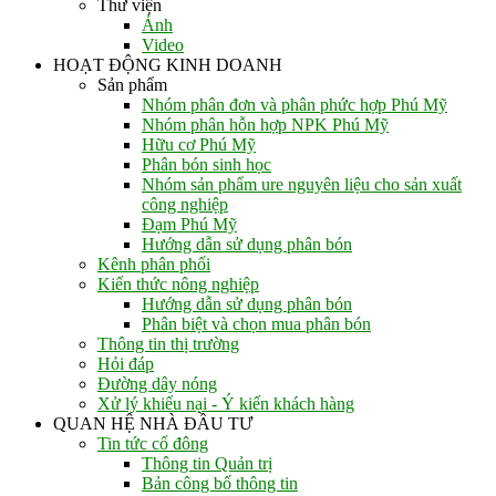
Thư viện
Ảnh
Video
HOẠT ĐỘNG KINH DOANH
Sản phẩm
Nhóm phân đơn và phân phức hợp Phú Mỹ
Nhóm phân hỗn hợp NPK Phú Mỹ
Hữu cơ Phú Mỹ
Phân bón sinh học
Nhóm sản phẩm ure nguyên liệu cho sản xuất
công nghiệp
Đạm Phú Mỹ
Hướng dẫn sử dụng phân bón
Kênh phân phối
Kiến thức nông nghiệp
Hướng dẫn sử dụng phân bón
Phân biệt và chọn mua phân bón
Thông tin thị trường
Hỏi đáp
Đường dây nóng
Xử lý khiếu nại - Ý kiến khách hàng
QUAN HỆ NHÀ ĐẦU TƯ
Tin tức cổ đông
Thông tin Quản trị
Bản công bố thông tin