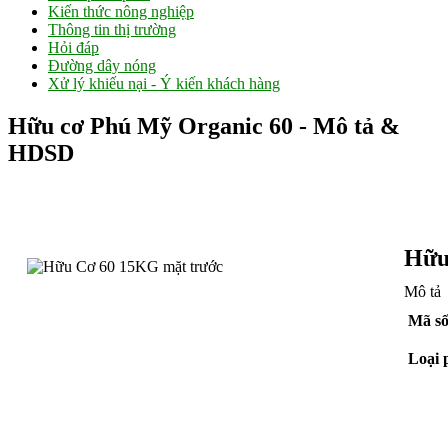
Kiến thức nông nghiệp
Thông tin thị trường
Hỏi đáp
Đường dây nóng
Xử lý khiếu nại - Ý kiến khách hàng
Hữu cơ Phú Mỹ Organic 60 - Mô tả &
HDSD
Hữu
Mô tả
Mã số
Loại 