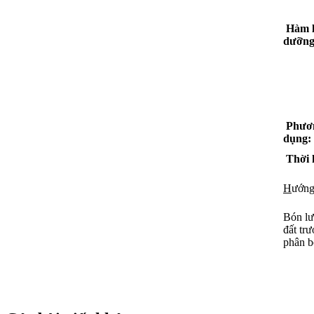
Hàm l
dưỡng
Phươn
dụng:
Thời 
H
ướng
Bón lư
đất tr
phân