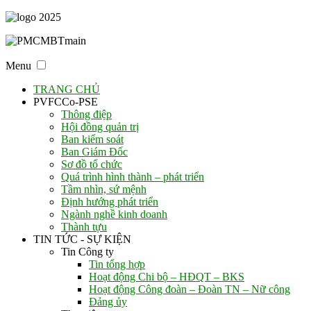
Menu
TRANG CHỦ
PVFCCo-PSE
Thông điệp
Hội đồng quản trị
Ban kiểm soát
Ban Giám Đốc
Sơ đồ tổ chức
Quá trình hình thành – phát triển
Tầm nhìn, sứ mệnh
Định hướng phát triển
Ngành nghề kinh doanh
Thành tựu
TIN TỨC - SỰ KIỆN
Tin Công ty
Tin tổng hợp
Hoạt động Chi bộ – HĐQT – BKS
Hoạt động Công đoàn – Đoàn TN – Nữ công
Đảng ủy