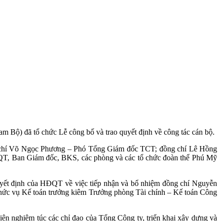
ộ) đã tổ chức Lễ công bố và trao quyết định về công tác cán bộ.
g chí Võ Ngọc Phương – Phó Tổng Giám đốc TCT; đồng chí Lê Hồng
ĐQT, Ban Giám đốc, BKS, các phòng và các tổ chức đoàn thể Phú Mỹ
yết định của HĐQT về việc tiếp nhận và bổ nhiệm đồng chí Nguyễn
hức vụ Kế toán trưởng kiêm Trưởng phòng Tài chính – Kế toán Công
iện nghiêm túc các chỉ đạo của Tổng Công ty, triển khai xây dựng và