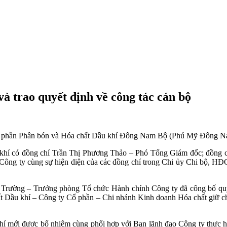
 trao quyết định về công tác cán bộ
 phần Phân bón và Hóa chất Dầu khí Đông Nam Bộ (Phú Mỹ Đông Nam B
u khí có đồng chí Trần Thị Phương Thảo – Phó Tổng Giám đốc; đồn
 Công ty cùng sự hiện diện của các đồng chí trong Chi ủy Chi bộ, H
 Trường – Trưởng phòng Tổ chức Hành chính Công ty đã công bố qu
t Dầu khí – Công ty Cổ phần – Chi nhánh Kinh doanh Hóa chất giữ c
chí mới được bổ nhiệm cùng phối hợp với Ban lãnh đạo Công ty thực h