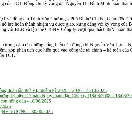
 chung của TCT. Đồng chí kỳ vọng đ/c Nguyễn Thị Bình Minh hoàn thành 
HĐQT và đồng chí Trịnh Văn Chương – Phó Bí thư Chi bộ, Giám đốc Cô
 sẽ nỗ lực hoàn thành nhiệm vụ được giao, xứng đáng với kỳ vọng củ
t cùng với BLĐ và tập thể CB.NV Công ty vượt qua thách thức hoàn t
 trọng cảm ơn những cống hiến của đồng chí Nguyễn Văn Lộc – Nguy
hiệm, góp phần tích cực hiệu quả vào công tác tài chính – kế toán của
của TCT.
ng đoàn lần thứ VI, nhiệm kỳ 2025 – 2030 -
21/10/2025
ừng kỷ niệm 17 năm Ngày thành lập Công ty (18/08/2008 – 18/08/20
 con nông dân -
18/08/2025
7/2025
HỊNH VƯỢNG -
30/06/2025