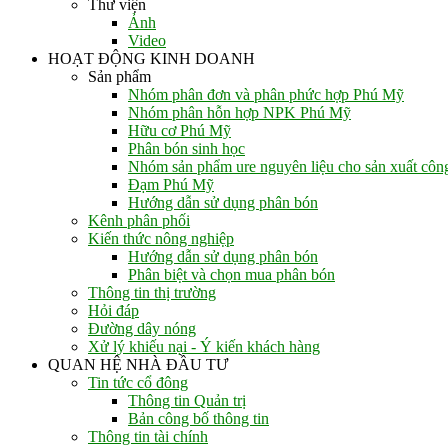
Thư viện
Ảnh
Video
HOẠT ĐỘNG KINH DOANH
Sản phẩm
Nhóm phân đơn và phân phức hợp Phú Mỹ
Nhóm phân hỗn hợp NPK Phú Mỹ
Hữu cơ Phú Mỹ
Phân bón sinh học
Nhóm sản phẩm ure nguyên liệu cho sản xuất côn
Đạm Phú Mỹ
Hướng dẫn sử dụng phân bón
Kênh phân phối
Kiến thức nông nghiệp
Hướng dẫn sử dụng phân bón
Phân biệt và chọn mua phân bón
Thông tin thị trường
Hỏi đáp
Đường dây nóng
Xử lý khiếu nại - Ý kiến khách hàng
QUAN HỆ NHÀ ĐẦU TƯ
Tin tức cổ đông
Thông tin Quản trị
Bản công bố thông tin
Thông tin tài chính