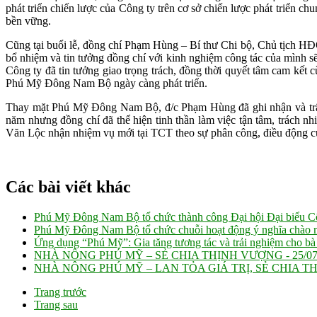
phát triển chiến lược của Công ty trên cơ sở chiến lược phát triển
bền vững.
Cũng tại buổi lễ, đồng chí Phạm Hùng – Bí thư Chi bộ, Chủ tịch 
bổ nhiệm và tin tưởng đồng chí với kinh nghiệm công tác của mình
Công ty đã tin tưởng giao trọng trách, đồng thời quyết tâm cam kế
Phú Mỹ Đông Nam Bộ ngày càng phát triển.
Thay mặt Phú Mỹ Đông Nam Bộ, đ/c Phạm Hùng đã ghi nhận và trân
năm nhưng đồng chí đã thể hiện tinh thần làm việc tận tâm, trách n
Văn Lộc nhận nhiệm vụ mới tại TCT theo sự phân công, điều động 
Các bài viết khác
Phú Mỹ Đông Nam Bộ tổ chức thành công Đại hội Đại biểu Cô
Phú Mỹ Đông Nam Bộ tổ chức chuỗi hoạt động ý nghĩa chào m
Ứng dụng “Phú Mỹ”: Gia tăng tương tác và trải nghiệm cho bà
NHÀ NÔNG PHÚ MỸ – SẺ CHIA THỊNH VƯỢNG -
25/0
NHÀ NÔNG PHÚ MỸ – LAN TỎA GIÁ TRỊ, SẺ CHIA T
Trang trước
Trang sau