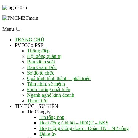
Menu
TRANG CHỦ
PVFCCo-PSE
Thông điệp
Hội đồng quản trị
Ban kiểm soát
Ban Giám Đốc
Sơ đồ tổ chức
Quá trình hình thành – phát triển
Tầm nhìn, sứ mệnh
Định hướng phát triển
Ngành nghề kinh doanh
Thành tựu
TIN TỨC - SỰ KIỆN
Tin Công ty
Tin tổng hợp
Hoạt động Chi bộ – HĐQT – BKS
Hoạt động Công đoàn – Đoàn TN – Nữ công
Đảng ủy